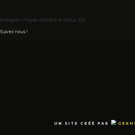
Instagram n'a pas retourné le status 200.
Suivez nous !
UN SITE CRÉÉ PAR
GEKH