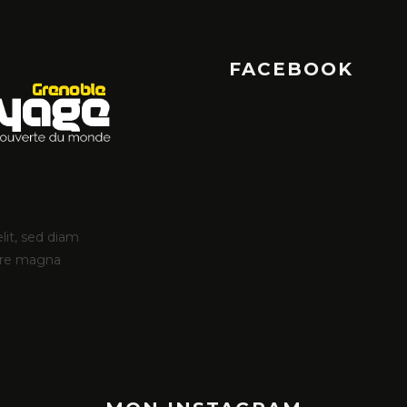
FACEBOOK
lit, sed diam
ore magna