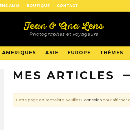
IENS AMIS
BOUTIQUE
CONTACT
AMERIQUES
ASIE
EUROPE
THÈMES
MES ARTICLES
Cette page est restreinte. Veuillez
Connexion
pour afficher 