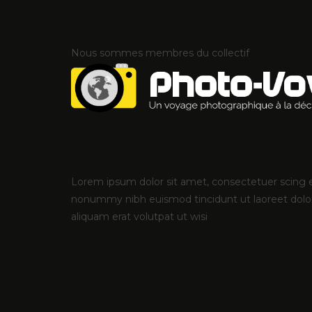
Nous sommes membres du collectif
Lorem ipsum dolor sit amet, consectetuer scing e
nonummy nibh euismod tincidunt ut laoreet dol
aliquam erat volutpat ut wisi